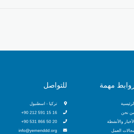
وابط مهمة
للتواصل
لرئيسية
تركيا - اسطنبول
ن نحن
16 15 591 212 90+
لأخبار والأنشطة
20 50 866 531 90+
جالات العمل
info@yemenddd.org