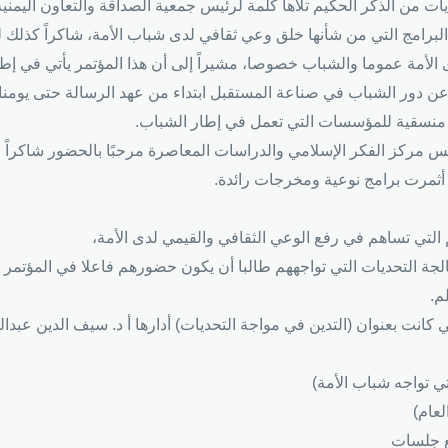
يات من الذكر الحكيم تلاها كلمة لرئيس جمعية الصداقة والتعاون اليمني
ذه البرامج التي من شأنها خلق وعي ثقافي لدى شباب الأمة، شاكراً كذلك ل
لأمة عموما والشباب خصوصا، مشيراً إلى أن هذا المؤتمر يأتي في إطار 
 دور الشباب في صناعة المستقبل ابتداء من عهد الرسالة حتى يومنا ه
ء منسقية للمؤسسات التي تعمل في إطار الشباب.
مركز الفكر الإسلامي والدراسات المعاصرة مرحبًا بالحضور شاكراً للهيئة
 أثمرت برامج نوعية ومخرجات رائدة.
 التي تساهم في رفع الوعي الثقافي والقيمي لدى الأمة،
جة التحديات التي تواجههم طالبا أن يكون حضورهم فاعلا في المؤتمر ب
م.
كانت بعنوان (التدين في مواجة التحديات) أدارها أ د. سيف الدين عبدالف
تي تواجه شباب الأمة)
لعام)
بع جلسات