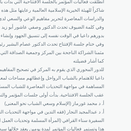
انطلقت فعاليات المؤتمر بالجلسة الافتتاحية التي بدأت بآ
شاكراً للهيئة الخيرية الإسلامية العالمية رعايتها مثل ه
والدراسات المعاصرة لتحرير مفاهيم الوعي والسعي لدى ا
وفي كلمة الضيوف تحدث الدكتور وصفي عاشور أبو زيد عن
بدورهم داعيا في الوقت نفسه إلى تنسيق الجهود وإنشا
وفي ختام جلسة الإفتتاح تحدث الدكتور عصام البشير رئيس 
مثمنا الشراكة الناجحة بين المركز وجمعية الصداقة التي
كما أشار فضيلته
للدور المحوري الذي يقوم به المركز في تصحيح المفاهيم
داعيا للاهتمام بالشباب الرواحل وإعطائهم مساحات لمعال
المساهمة في مواجهة التحديات المعاصرة للشباب المسل
عقب الجلسة الافتتاحية. بدأت أولى جلسات المؤتمر والتي 
أ. د محمد غورماز (الإسلام وسعي الشباب نحو المعنى)
أ. د عبدالمجيد النجار (فقه التدين في مواجهة التحديات ال
السفيرة سناء القرافي (المرأة المسلمة وتحديات العمل ا
هذا وتستمر فعاليات المؤتمر لمدة يومين يعقد خلالها س