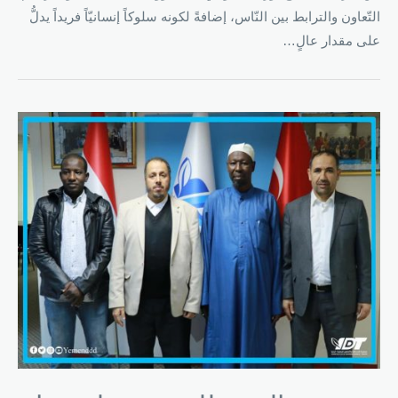
التّعاون والترابط بين النّاس، إضافةً لكونه سلوكاً إنسانيّاً فريداً يدلُّ
على مقدار عالٍ…