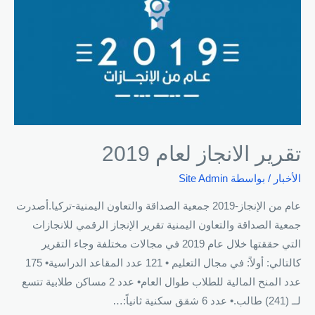
تقرير الانجاز لعام 2019
الأخبار
/ بواسطة
Site Admin
عام من الإنجاز-2019 جمعية الصداقة والتعاون اليمنية-تركيا.أصدرت
جمعية الصداقة والتعاون اليمنية تقرير الإنجاز الرقمي للانجازات
التي حققتها خلال عام 2019 في مجالات مختلفة وجاء التقرير
كالتالي: أولاً: في مجال التعليم • 121 عدد المقاعد الدراسية• 175
عدد المنح المالية للطلاب طوال العام• عدد 2 مساكن طلابية تتسع
لــ (241) طالب.• عدد 6 شقق سكنية ثانياً:…