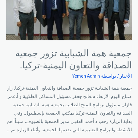
جمعية همة الشبابية تزور جمعية
الصداقة والتعاون اليمنية-تركيا.
الأخبار
/ بواسطة
Yemen Admin
جمعية همة الشبابية تزور جمعية الصداقة والتعاون اليمنية-تركيا. زار
صباح اليوم الأربعاء م.فاتح جعفر مسؤول المساكن الطلابية و أ.عمر
قازان مسؤول برنامج المنح الطلابية بجمعية همة الشبابية جمعية
الصداقة والتعاون اليمنية-تركيا بمكتب الجمعية بإسطنبول. وفي
بداية الزيارة رحب د أحمد العقبي مدير الجمعية بالضيوف، مبيناً اهم
الأنشطة والبرامج التعليمية التي تقدمها الجمعية. وأثناء الزيارة تم…