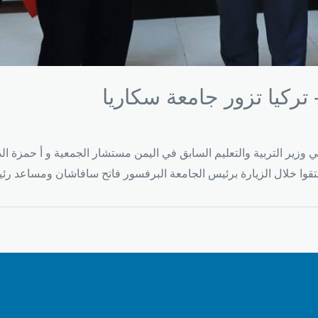
 تركيا تزور جامعة سكاريا
في وزير التربية والتعليم السابق في اليمن مستشار الجمعية و أ حمزة ا
لتقوا خلال الزيارة برئيس الجامعة البرفسور فاتح سافاشان ومساعد ر