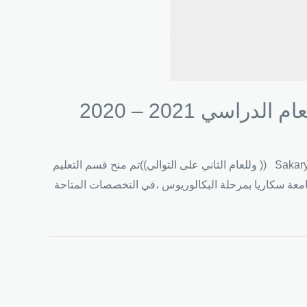
انطلاقا من رؤية الجمعية لتحقيق الاثر المستداموفي ظل التعاون بين جمعية الصداقة والتعاون اليمنية-تركيا وجامعةSakarya üniversitesi (( وللعام الثاني على التوالي))تم منح قسم التعليم
امعة سكاريا بمرحلة البكالوريوس ،في التخصصات المتاحة