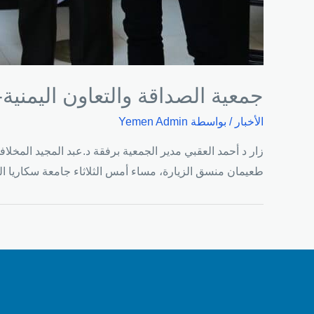
جمعية الصداقة والتعاون اليمنية-
الأخبار
/ بواسطة
Yemen Admin
زار د أحمد العقبي مدير الجمعية برفقة د.عبد المجيد المخلا
طعيمان منسق الزيارة، مساء أمس الثلاثاء جامعة سكاريا ا