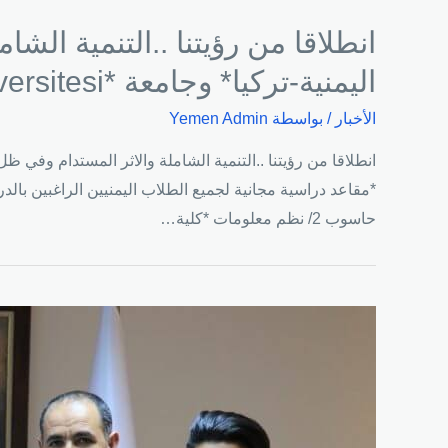
انطلاقا من رؤيتنا ..التنمية الش
اليمنية-تركيا* وجامعة *Sakarya Üniversitesi*
الأخبار
/ بواسطة
Yemen Admin
حاسوب 2/ نظم معلومات *كلية…