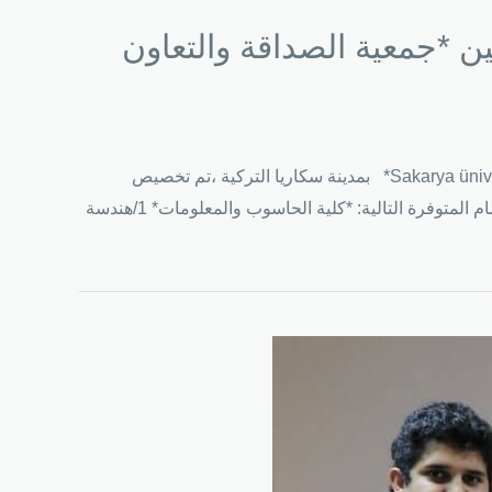
بين *جمعية الصداقة والتعاون
انطلاقا من رؤيتنا ..التنمية الشاملة والاثر المستدام وفي ظل التعاون بين *جمعية الصداقة والتعاون اليمنية-تركيا* وجامعة *Sakarya üniversitesi* بمدينة سكاريا التركية ،تم تخصيص
*مقاعد دراسية مجانية لجميع الطلاب اليمنيين الراغبين بالدراسة الجامعية ( بكالوريوس – ماجستير – دكتوراه ) في العديد من الاقسام المتوفرة التالية: *كلية الحاسوب والمعلومات* 1/هندسة