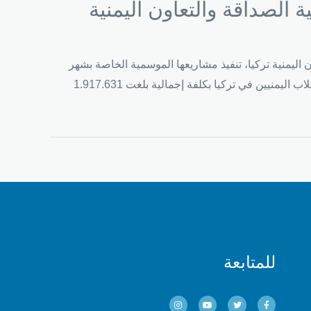
ة والتعاون اليمنية تركيا، تنفيذ مشاريعها الموسمية الخاصة بشهر
رمضان المبارك لعام 1443هـ/2022م والمتضمنة عدداً من البرامج والانشطة الخيرية التي قامت بها طوال شهر رمضان للأسر والطلاب اليمنيين في تركيا بكلفة إجمالية بلغت 1.917.631
للمتابعة